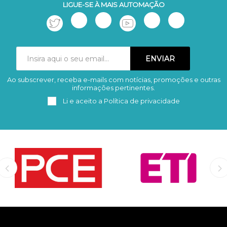
LIGUE-SE À MAIS AUTOMAÇÃO
Ao subscrever, receba e-mails com notícias, promoções e outras
Subscrever
Remover
informações pertinentes.
Li e aceito a
Política de privacidade