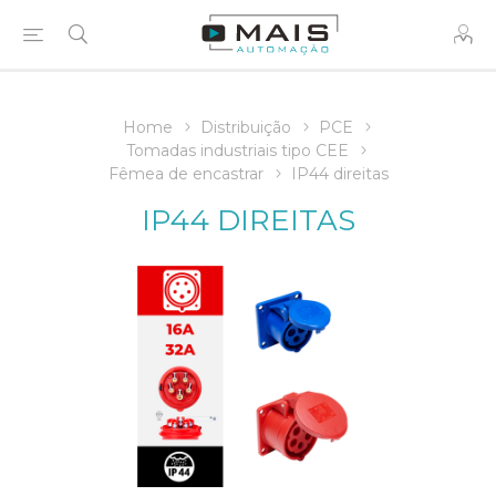
Home
Distribuição
PCE
Tomadas industriais tipo CEE
Fêmea de encastrar
IP44 direitas
IP44 DIREITAS