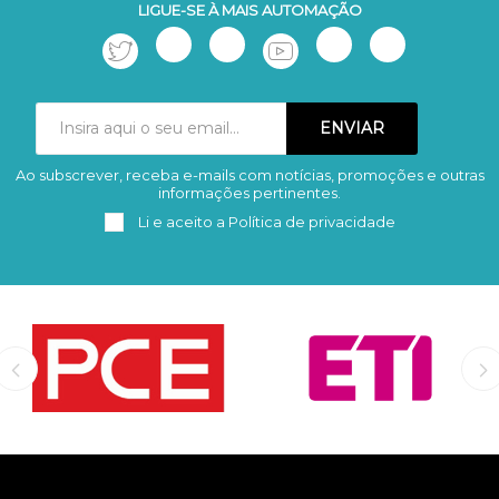
LIGUE-SE À MAIS AUTOMAÇÃO
Ao subscrever, receba e-mails com notícias, promoções e outras
Subscrever
Remover
informações pertinentes.
Li e aceito a
Política de privacidade