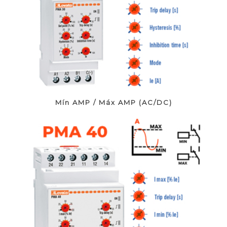
Mín AMP / Máx AMP (AC/DC)