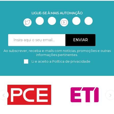
LIGUE-SE À MAIS AUTOMAÇÃO
Ao subscrever, receba e-mails com notícias, promoções e outras
Subscrever
Remover
informações pertinentes.
Li e aceito a
Política de privacidade