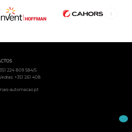
ACTOS
+351 224 809 584/5
Vedras: +351 261 408
mais-automacao.pt