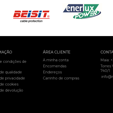
MAÇÃO
ÁREA CLIENTE
CONT
A minha conta
Maia: 
e condições de
Encomendas
Torres 
740/1
 de qualidade
Endereços
info@
 de privacidade
Carrinho de compras
 de cookies
 de devolução