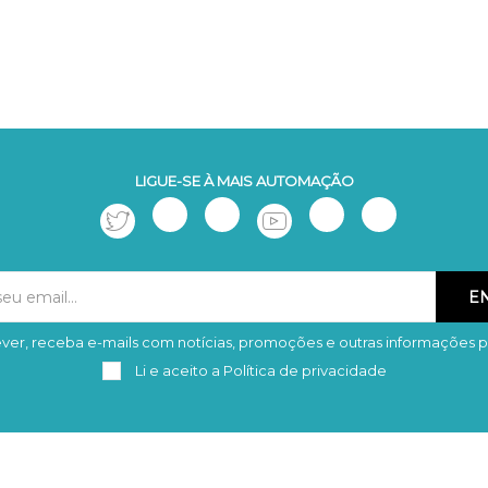
LIGUE-SE À MAIS AUTOMAÇÃO
ver, receba e-mails com notícias, promoções e outras informações p
Subscrever
Remover
Li e aceito a
Política de privacidade