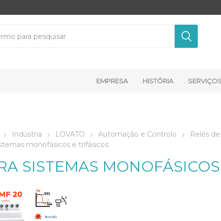
EMPRESA
HISTÓRIA
SERVIÇO
Indústria
LOVATO
Automação e Controlo
Relés de
istemas monofásicos e trifásicos
RA SISTEMAS MONOFÁSICOS 