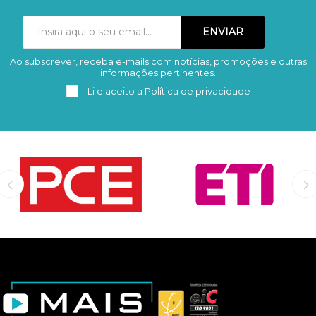
Ao subscrever, receba e-mails com notícias, promoções e outras
Subscrever
Remover
informações pertinentes.
Li e aceito a
Política de privacidade