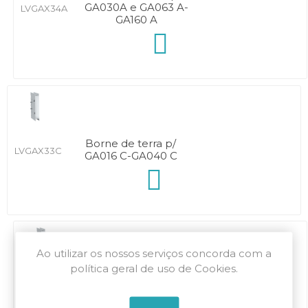
GA030A e GA063 A-
LVGAX34A
GA160 A
Borne de terra p/
LVGAX33C
GA016 C-GA040 C
Ao utilizar os nossos serviços concorda com a
política geral de uso de Cookies.
Borne de terra p/
GA030 C e GA063 C-
LVGAX34C
GA125 C