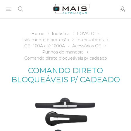
Home
Indústria
LOVATO
Isolamento e proteção
Interruptores
GE -160A até 1600A
Acessórios GE
Punhos de manobra
Comando direto bloqueáveis p/ cadeado
COMANDO DIRETO
BLOQUEÁVEIS P/ CADEADO