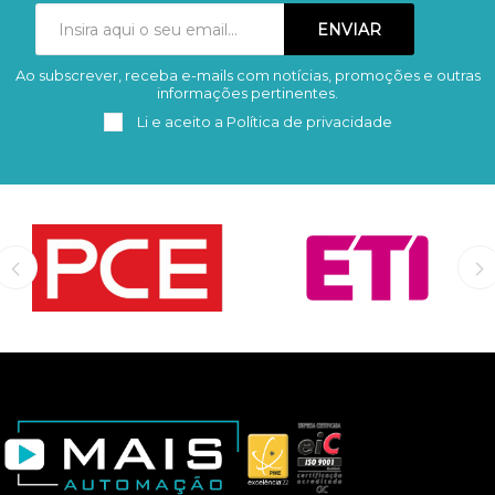
Ao subscrever, receba e-mails com notícias, promoções e outras
Subscrever
Remover
informações pertinentes.
Li e aceito a
Política de privacidade