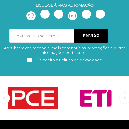
LIGUE-SE À MAIS AUTOMAÇÃO
Ao subscrever, receba e-mails com notícias, promoções e outras
Subscrever
Remover
informações pertinentes.
Li e aceito a
Política de privacidade