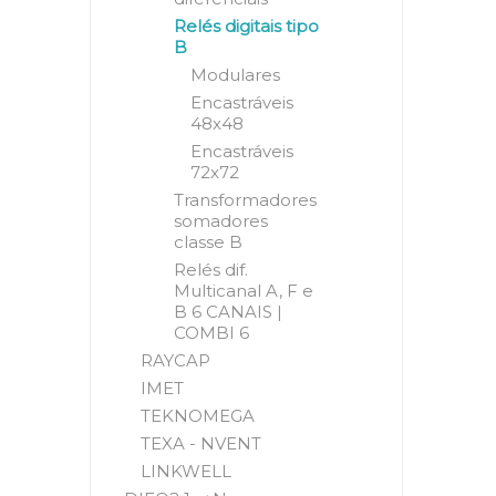
Relés digitais tipo
B
Modulares
Encastráveis
48x48
Encastráveis
72x72
Transformadores
somadores
classe B
Relés dif.
Multicanal A, F e
B 6 CANAIS |
COMBI 6
RAYCAP
IMET
TEKNOMEGA
TEXA - NVENT
LINKWELL