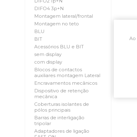
DIFO2 1p+N
DIFO4 3p+N
Montagem lateral/frontal
Montagem no teto
BLU
Ao 
BIT
Acessórios BLU e BIT
sem display
com display
Blocos de contactos
auxiliares montagem Lateral
Encravamentos mecânicos
Dispositivo de retenção
mecânica
Coberturas isolantes de
pólos principais
Barras de interligação
tripolar
Adaptadores de ligação
FAST-ON