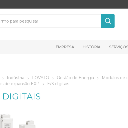
EMPRESA
HISTÓRIA
SERVIÇO
Indústria
LOVATO
Gestão de Energia
Módulos de 
os de expansão EXP
E/S digitais
 DIGITAIS