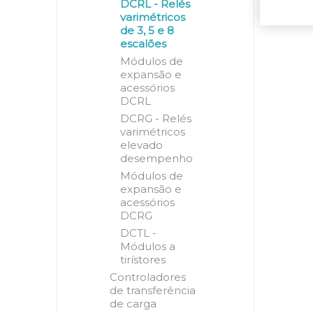
DCRL - Relés
varimétricos
de 3, 5 e 8
escalões
Módulos de
expansão e
acessórios
DCRL
DCRG - Relés
varimétricos
elevado
desempenho
Módulos de
expansão e
acessórios
DCRG
DCTL -
Módulos a
tirístores
Controladores
de transferência
de carga