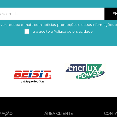
ver, receba e-mails com notícias, promoções e outras informações p
Subscrever
Remover
Li e aceito a
Política de privacidade
MAÇÃO
ÁREA CLIENTE
CONT