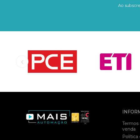
Ao subscre
INFOR
Termos 
venda
Política