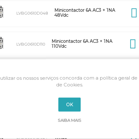
Minicontactor 6A AC3 + 1NA
LVBG0610D048
48Vdc
Minicontactor 6A AC3 + 1NA
LVBG0610D110
110Vdc
Minicontactor 6A AC3 + 1NA
LVBG0610D220
220Vdc
utilizar os nossos serviços concorda com a política geral de
de Cookies.
Minicontactor 9A AC3 + 1NF
OK
LVBG0901D012
12Vdc
SAIBA MAIS
Minicontactor 9A AC3 + 1NF
LVBG0901D024