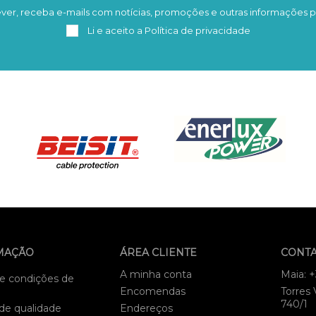
ver, receba e-mails com notícias, promoções e outras informações p
Subscrever
Remover
Li e aceito a
Política de privacidade
MAÇÃO
ÁREA CLIENTE
CONT
A minha conta
Maia: 
e condições de
Encomendas
Torres 
740/1
 de qualidade
Endereços