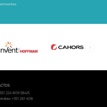
ertinentes.
ACTOS
+351 224 809 584/5
Vedras: +351 261 408