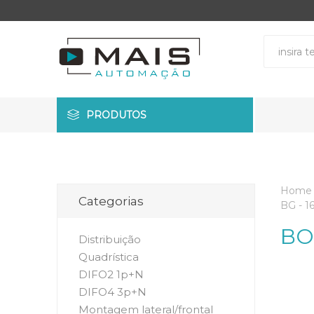
PRODUTOS
Home
Categorias
BG - 16
BO
Distribuição
Quadrística
DIFO2 1p+N
DIFO4 3p+N
Montagem lateral/frontal