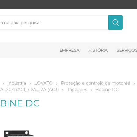
EMPRESA
HISTÓRIA
SERVIÇO
Indústria
LOVATO
Proteção e controlo de motores
A...20A (AC1) / 6A…12A (AC3)
Tripolares
Bobine DC
BINE DC