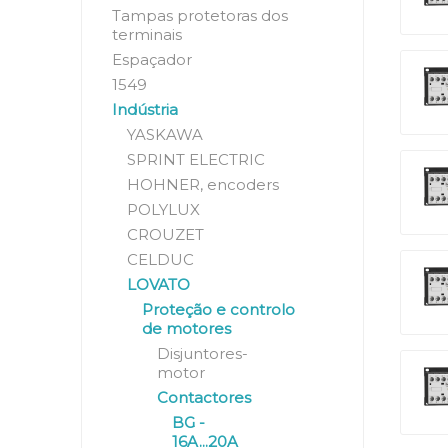
Tampas protetoras dos
terminais
Espaçador
1549
Indústria
YASKAWA
SPRINT ELECTRIC
HOHNER, encoders
POLYLUX
CROUZET
CELDUC
LOVATO
Proteção e controlo
de motores
Disjuntores-
motor
Contactores
BG -
16A...20A