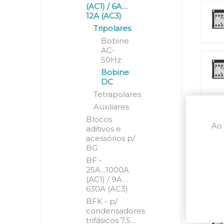
(AC1) / 6A…
12A (AC3)
Tripolares
Bobine
AC-
50Hz
Bobine
DC
Tetrapolares
Auxiliares
Blocos
Ao 
aditivos e
acessórios p/
BG
BF -
25A...1000A
(AC1) / 9A…
630A (AC3)
BFK - p/
condensadores
trifásicos 7.5…