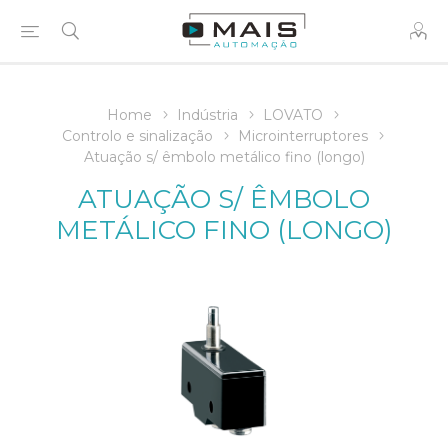
Home
Indústria
LOVATO
Controlo e sinalização
Microinterruptores
Atuação s/ êmbolo metálico fino (longo)
ATUAÇÃO S/ ÊMBOLO
METÁLICO FINO (LONGO)