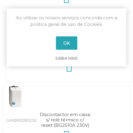
Ao utilizar os nossos serviços concorda com a
política geral de uso de Cookies.
OK
Discontactor em caixa
s/ relé térmico c/
LVM1R01810400
reset (BG1810A 400V)
SAIBA MAIS
Discontactor em caixa
s/ relé térmico c/
LVM2R02510230
reset (BG2510A 230V)