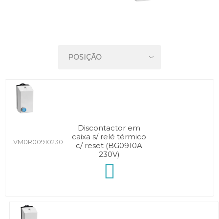
Discontactor em
caixa s/ relé térmico
LVM0R00910230
c/ reset (BG0910A
230V)