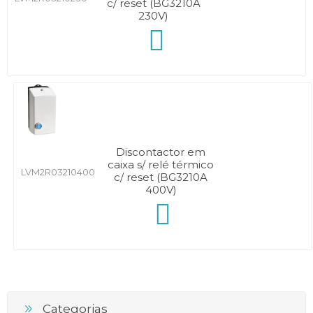
c/ reset (BG3210A
230V)
Discontactor em
caixa s/ relé térmico
LVM2R03210400
c/ reset (BG3210A
400V)
Categorias