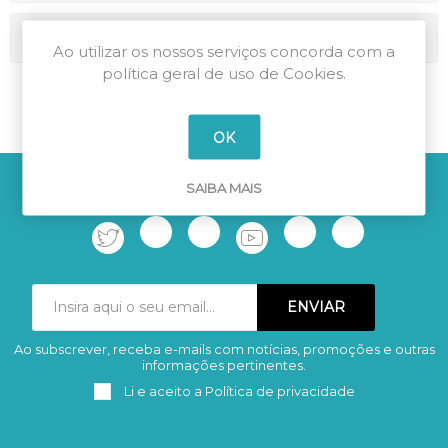
Marcas
Ao utilizar os nossos serviços concorda com a
política geral de uso de Cookies.
OK
SAIBA MAIS
LIGUE-SE À MAIS AUTOMAÇÃO
Ao subscrever, receba e-mails com notícias, promoções e outras
Subscrever
Remover
informações pertinentes.
Li e aceito a
Política de privacidade