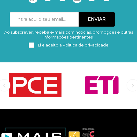
Ao subscrever, receba e-mails com notícias, promoções e outras
Subscrever
Remover
informações pertinentes.
Li e aceito a
Política de privacidade