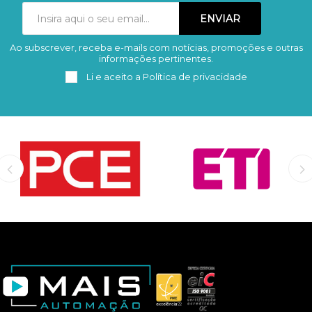
Ao subscrever, receba e-mails com notícias, promoções e outras
Subscrever
Remover
informações pertinentes.
Li e aceito a
Política de privacidade