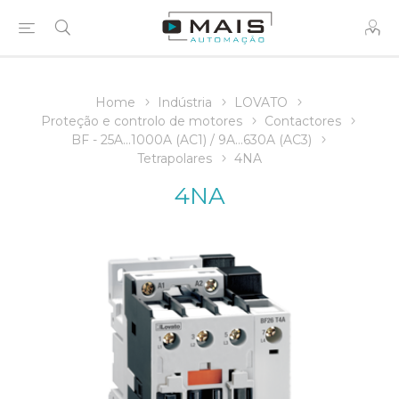
Home
Indústria
LOVATO
Proteção e controlo de motores
Contactores
BF - 25A...1000A (AC1) / 9A…630A (AC3)
Tetrapolares
4NA
4NA