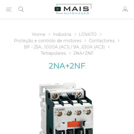
Home
Indústria
LOVATO
Proteção e controlo de motores
Contactores
BF - 25A...1000A (AC1) / 9A…630A (AC3)
Tetrapolares
2NA+2NF
2NA+2NF