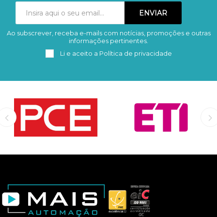
Ao subscrever, receba e-mails com notícias, promoções e outras
Subscrever
Remover
informações pertinentes.
Li e aceito a
Política de privacidade